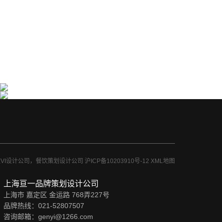
川菜品牌川渔全案策划设计-上海亘一餐饮品牌形象
糖闺蜜专业糕点品牌全案策划设计
策划设计公司
上海亘一餐饮品牌设计公司，专业的餐饮品牌···
上海亘一餐饮品牌设计公司，专业的餐饮品牌···
司，餐饮VI设计公司，餐饮策划设计公司
沪ICP备10203910号-12
XML地图
上海亘一品牌策划设计公司
上海市 嘉定区 金运路 768弄227号
品牌热线：021-52807507
咨询邮箱：genyi@1266.com