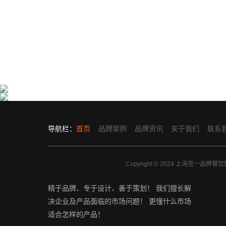
台湾甜品店品牌设计-芋贵人甜品店品牌全案策划设
蟹味食族品牌餐厅设计-特色小吃餐饮品牌策划设计
计
上海亘一餐饮品牌设计公司，专业的餐饮品牌···
上海亘一餐饮品牌策划设计公司为芋贵人提供···
导航栏：
首页
品牌案例
品牌资讯
关于我们
联系
Copyright © 2024 上海亘一
精于品牌、专于设计、善于策划！ 我们擅长解
决企业及产品面临的市场问题！ 更懂什么市场
适合怎样的产品！