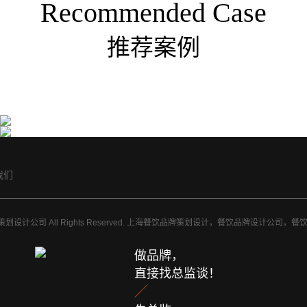
Recommended Case
推荐案例
早龙优焙专业面包烘焙品牌全案策划设计
江南小巷特色小吃品牌vi策划设计
早龙优焙是厦门早龙食品公司旗下高端烘焙品···
上海亘一餐饮品牌设计公司，专业的餐饮品牌···
我们
品牌餐饮策划设计公司 All Rights Reserved. 上海餐饮品牌策划设计，餐饮品牌设计公
做品牌，
直接找总监谈！
